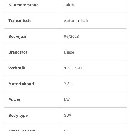
Kilometerstand
14km
Transmissie
Automatisch
Bouwjaar
06/2023
Brandstof
Diesel
Verbruik
9.2L - 9.4L
Motorinhoud
2.8L
Power
kW
Body type
SUV
Aantal deuren
5