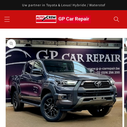
Meteen
Uw partner in Toyota & Lexus! Hybride / Waterstof
naar de
content
Ga direct naar
productinformatie