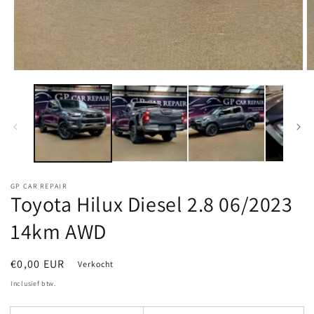
Media
M
1
2
openen
o
in
in
modaal
m
GP CAR REPAIR
Toyota Hilux Diesel 2.8 06/2023
14km AWD
Normale
€0,00 EUR
Verkocht
prijs
Inclusief btw.